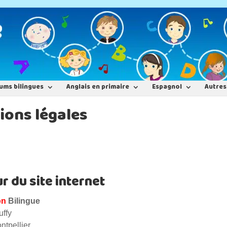
ums bilingues
Anglais en primaire
Espagnol
Autres
ions légales
r du site internet
on
Bilingue
uffy
ntpellier