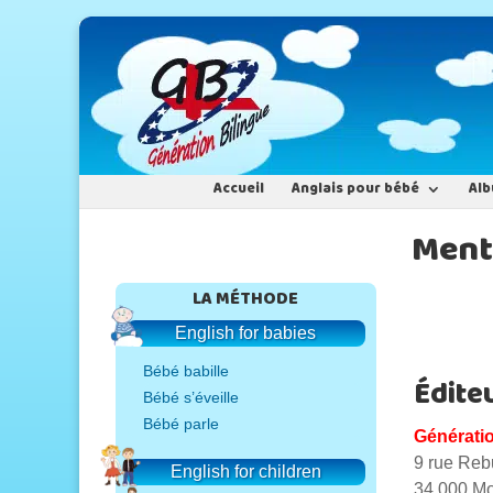
Accueil
Anglais pour bébé
Alb
Ment
LA MÉTHODE
English for babies
Bébé babille
Éditeu
Bébé s’éveille
Bébé parle
Générati
9 rue Reb
English for children
34 000 Mo