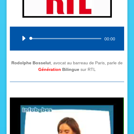
Lecteur
00:00
audio
Rodolphe Bosselut
, avocat au barreau de Paris, parle de
Génération
Bilingue
sur RTL