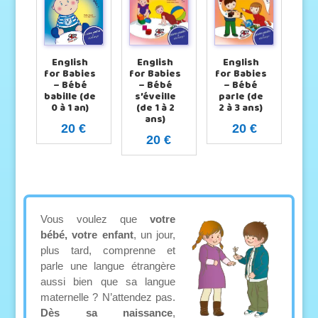
English
English
English
for Babies
for Babies
for Babies
– Bébé
– Bébé
– Bébé
babille (de
s’éveille
parle (de
0 à 1 an)
(de 1 à 2
2 à 3 ans)
ans)
20 €
20 €
20 €
Vous voulez que
votre
bébé, votre enfant
, un jour,
plus tard, comprenne et
parle une langue étrangère
aussi bien que sa langue
maternelle ? N’attendez pas.
Dès sa naissance
,